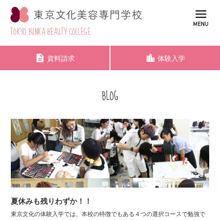
TOKYO BUNKA BEAUTY COLLEGE
資料請求
体験入学
BLOG
夏休みも残りわずか！！
東京文化の体験入学では、本校の特徴でもある４つの選択コースで勉強で