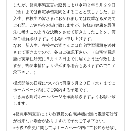
したが、緊急事態宣言の延長により令和２年５月２９日
（金）までは自宅学習期間とすることと致しました。新
入生、在校生の皆さまにおかれましては度重なる変更で
ご心配、ご迷惑をお掛け致しますが、皆様の健康を最優
先に考えこのような決断をさせて頂きましたことを、何
卒ご理解賜りますようお願い申し上げます。
なお、新入生、在校生の皆さんには自宅学習課題を送付
させて頂きますので、各自ご確認下さい。（自宅学習課
題は実家住所宛に５月１３日までに届くよう送付致しま
すが、郵便事情により遅延する場合もありますのでご了
承下さい。）
授業開始の日程については再度５月２０日（水）までに
ホームページ内にてご案内する予定です。
引き続き随時ホームページを確認頂きますようお願い致
します。
※緊急事態宣言により教職員の自宅待機の際は電話応対等
が出来ない場合がありますので予めご了承下さい。
※今後の変更に関してはホームページ内にてお知らせ致し