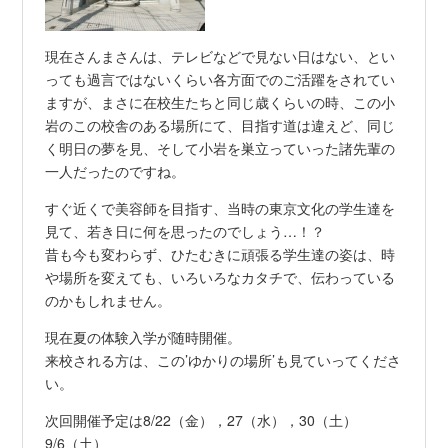
現在さんまさんは、テレビなどで見ない日はない、とい
っても過言ではないくらい各方面でのご活躍をされてい
ますが、まさに在校生たちと同じ歳くらいの時、この小
岩のこの校舎のある場所にて、目指す道は違えど、同じ
く明日の夢を見、そして小岩を巣立っていった諸先輩の
一人だったのですね。
すぐ近くで美容師を目指す、当時の東京文化の学生達を
見て、若き日に何を思ったのでしょう…！？
昔も今も変わらず、ひたむきに頑張る学生達の姿は、時
や場所を変えても、いろいろなカタチで、伝わっている
のかもしれません。
現在夏の体験入学が随時開催。
来校される方は、この’ゆかりの場所’も見ていってくださ
い。
次回開催予定は8/22（金），27（水），30（土）
9/6（土）