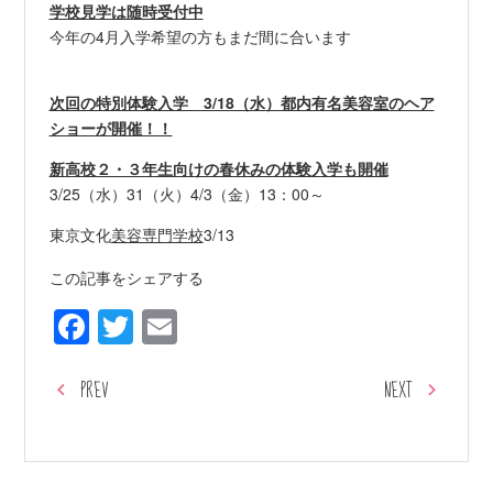
学校見学は随時受付中
今年の4月入学希望の方もまだ間に合います
次回の特別体験入学 3/18（水）都内有名美容室のヘア
ショーが開催！！
新高校２・３年生向けの春休みの体験入学も開催
3/25（水）31（火）4/3（金）13：00～
東京文化
美容専門学校
3/13
この記事をシェアする
Facebook
Twitter
Email
PREV
NEXT