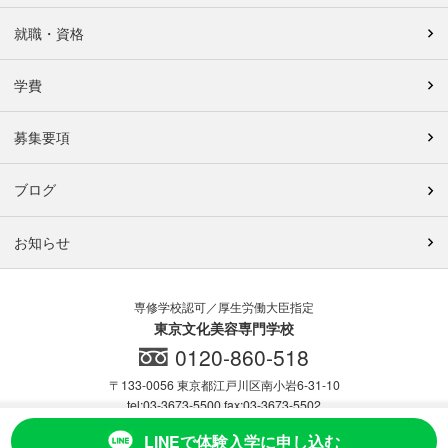
就職・資格
学費
募集要項
ブログ
お知らせ
専修学校認可／厚生労働大臣指定
東京文化美容専門学校
0120-860-518
〒133-0056 東京都江戸川区南小岩6-31-10
tel:03-3673-5500 fax:03-3673-5502
Map
採用情報
LINEで体験入学に申し込む