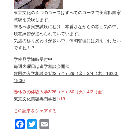
東京文化の４つのコースはすべてのコースで美容師国家
試験を受験します。
来るべき実技試験にむけ、本番さながらの雰囲気の中、
現在練習が進められていています。
気温の移り変わりが多い中、体調管理には気をつけたい
ですね！？
学校見学随時受付中
毎週火曜日は進学相談会開催
次回の入学相談会1/22（金）29（金）2/4（木）16:00-
18:30
春休みの体験入学3/25（木）30（火）4/2（金）
東京文化美容専門学校
1/19
この記事をシェアする
Facebook
Twitter
Email