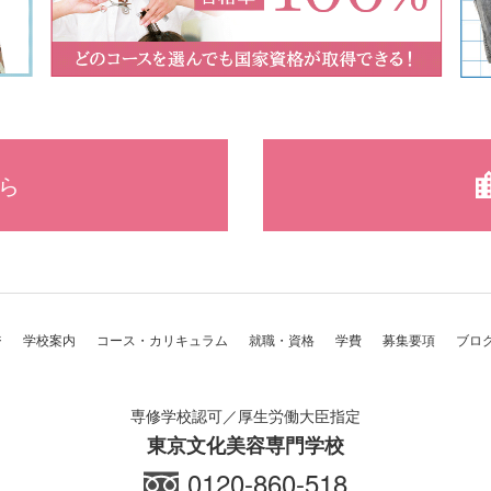
ら
ジ
学校案内
コース・カリキュラム
就職・資格
学費
募集要項
ブロ
専修学校認可／厚生労働大臣指定
東京文化美容専門学校
0120-860-518